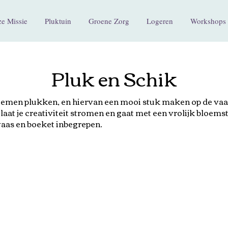
e Missie
Pluktuin
Groene Zorg
Logeren
Workshops 
Pluk en Schik
loemen plukken, en hiervan een mooi stuk maken op de vaas
laat je creativiteit stromen en gaat met een vrolijk bloems
 vaas en boeket inbegrepen.