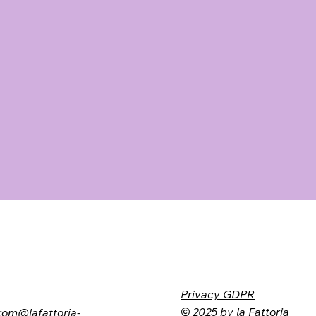
Privacy GDPR
© 2025 by la Fattoria
kom@lafattoria-