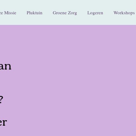
e Missie
Pluktuin
Groene Zorg
Logeren
Workshops 
an
?
er