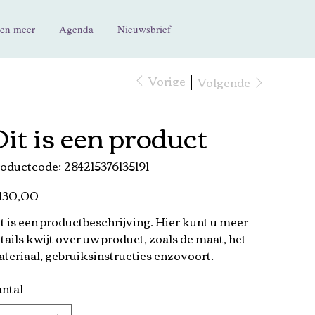
en meer
Agenda
Nieuwsbrief
Vorige
Volgende
it is een product
Productcode
oductcode:
284215376135191
284215376135191
130,00
t is een productbeschrijving. Hier kunt u meer
tails kwijt over uw product, zoals de maat, het
teriaal, gebruiksinstructies enzovoort.
ntal