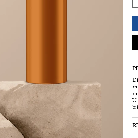
P
Di
me
ma
U 
bi
R