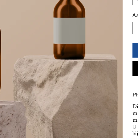
Aa
P
Di
me
ma
U 
bi