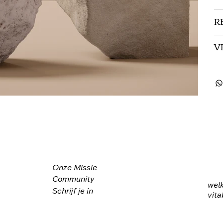
R
V
Onze Missie
Community
wel
Schrijf je in
vita