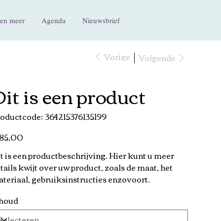
en meer
Agenda
Nieuwsbrief
Vorige
Volgende
it is een product
Productcode
oductcode:
364215376135199
364215376135199
 85,00
t is een productbeschrijving. Hier kunt u meer
tails kwijt over uw product, zoals de maat, het
teriaal, gebruiksinstructies enzovoort.
houd