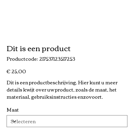
Dit is een product
Productcode
Productcode:
217537123517253
217537123517253
€ 25,00
Prijs
Dit is een productbeschrijving. Hier kunt u meer
details kwijt over uw product, zoals de maat, het
materiaal, gebruiksinstructies enzovoort.
Maat