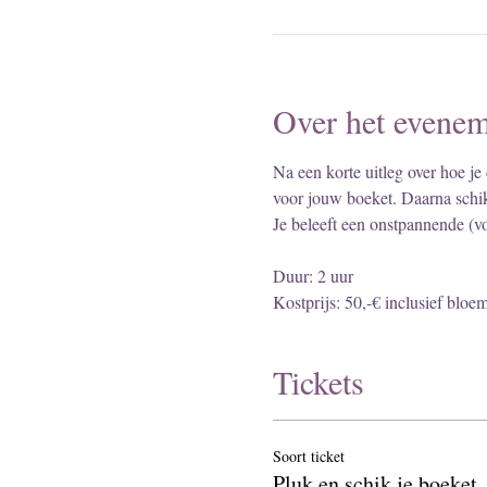
Over het evenem
Na een korte uitleg over hoe je
voor jouw boeket. Daarna schik
Je beleeft een onstpannende (vo
Duur: 2 uur
Kostprijs: 50,-€ inclusief bloe
Tickets
Soort ticket
Pluk en schik je boeket