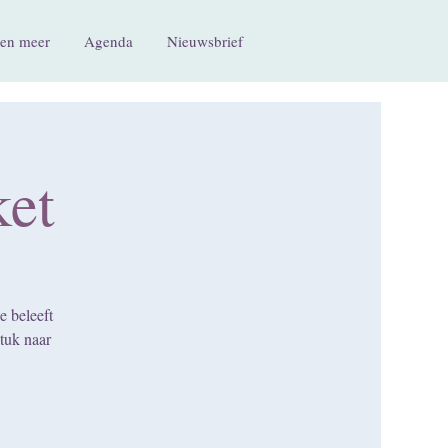
en meer
Agenda
Nieuwsbrief
ket
e beleeft
stuk naar