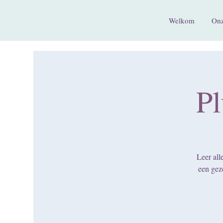
Welkom
Onz
Pl
Leer all
een geze